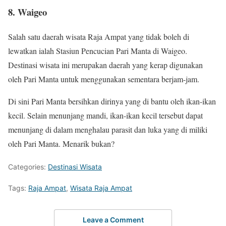
8. Waigeo
Salah satu daerah wisata Raja Ampat yang tidak boleh di
lewatkan ialah Stasiun Pencucian Pari Manta di Waigeo.
Destinasi wisata ini merupakan daerah yang kerap digunakan
oleh Pari Manta untuk menggunakan sementara berjam-jam.
Di sini Pari Manta bersihkan dirinya yang di bantu oleh ikan-ikan
kecil. Selain menunjang mandi, ikan-ikan kecil tersebut dapat
menunjang di dalam menghalau parasit dan luka yang di miliki
oleh Pari Manta. Menarik bukan?
Categories:
Destinasi Wisata
Tags:
Raja Ampat
,
Wisata Raja Ampat
Leave a Comment