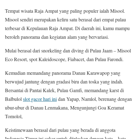
Tempat wisata Raja Ampat yang paling populer ialah Misool.
Misool sendiri merupakan keliru satu berasal dari empat pulau
terbesar di Kepulauan Raja Ampat. Di daerah ini, kamu mampu
beroleh panorama dan kegiatan alam yang bervariasi.
Mulai berasal dari snorkeling dan diving di Pulau Jaam – Misool
Eco Resort, spot Kaleidoscope, Fiabacet, dan Pulau Farondi.
Kemudian memandang panorama Danau Karawapop yang
berwujud jantung dengan gradasi biru dan toska yang indah.
Bersantai di Pantai Kalek, Pulau Gamfi, memandang karst di
Balbulol
slot gacor hari ini
dan Yapap, Namlol, berenang dengan
ubur-ubur di Danau Lenmakana, Mengunjungi Goa Keramat
Tomolol,
Keistimewaan berasal dari pulau yang berada di anggota
Indonesia Timur ini sukar untuk dijelaskan dengan kata – kata.