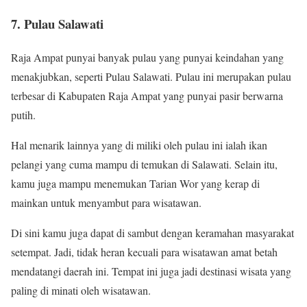
7. Pulau Salawati
Raja Ampat punyai banyak pulau yang punyai keindahan yang
menakjubkan, seperti Pulau Salawati. Pulau ini merupakan pulau
terbesar di Kabupaten Raja Ampat yang punyai pasir berwarna
putih.
Hal menarik lainnya yang di miliki oleh pulau ini ialah ikan
pelangi yang cuma mampu di temukan di Salawati. Selain itu,
kamu juga mampu menemukan Tarian Wor yang kerap di
mainkan untuk menyambut para wisatawan.
Di sini kamu juga dapat di sambut dengan keramahan masyarakat
setempat. Jadi, tidak heran kecuali para wisatawan amat betah
mendatangi daerah ini. Tempat ini juga jadi destinasi wisata yang
paling di minati oleh wisatawan.