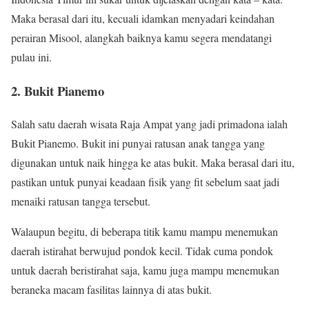
Maka berasal dari itu, kecuali idamkan menyadari keindahan
perairan Misool, alangkah baiknya kamu segera mendatangi
pulau ini.
2. Bukit Pianemo
Salah satu daerah wisata Raja Ampat yang jadi primadona ialah
Bukit Pianemo. Bukit ini punyai ratusan anak tangga yang
digunakan untuk naik hingga ke atas bukit. Maka berasal dari itu,
pastikan untuk punyai keadaan fisik yang fit sebelum saat jadi
menaiki ratusan tangga tersebut.
Walaupun begitu, di beberapa titik kamu mampu menemukan
daerah istirahat berwujud pondok kecil. Tidak cuma pondok
untuk daerah beristirahat saja, kamu juga mampu menemukan
beraneka macam fasilitas lainnya di atas bukit.