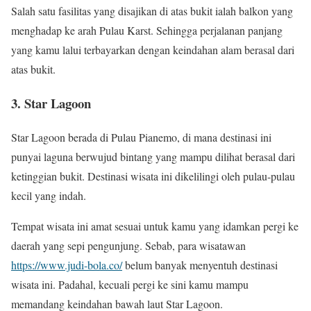
Salah satu fasilitas yang disajikan di atas bukit ialah balkon yang
menghadap ke arah Pulau Karst. Sehingga perjalanan panjang
yang kamu lalui terbayarkan dengan keindahan alam berasal dari
atas bukit.
3. Star Lagoon
Star Lagoon berada di Pulau Pianemo, di mana destinasi ini
punyai laguna berwujud bintang yang mampu dilihat berasal dari
ketinggian bukit. Destinasi wisata ini dikelilingi oleh pulau-pulau
kecil yang indah.
Tempat wisata ini amat sesuai untuk kamu yang idamkan pergi ke
daerah yang sepi pengunjung. Sebab, para wisatawan
https://www.judi-bola.co/
belum banyak menyentuh destinasi
wisata ini. Padahal, kecuali pergi ke sini kamu mampu
memandang keindahan bawah laut Star Lagoon.