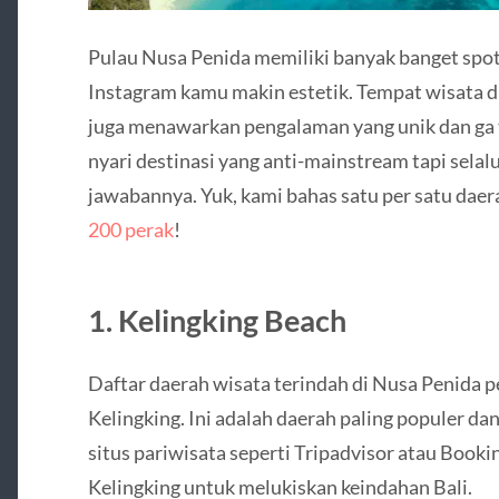
Pulau Nusa Penida memiliki banyak banget spot 
Instagram kamu makin estetik. Tempat wisata di
juga menawarkan pengalaman yang unik dan ga t
nyari destinasi yang anti-mainstream tapi selal
jawabannya. Yuk, kami bahas satu per satu daer
200 perak
!
1. Kelingking Beach
Daftar daerah wisata terindah di Nusa Penida p
Kelingking. Ini adalah daerah paling populer da
situs pariwisata seperti Tripadvisor atau Book
Kelingking untuk melukiskan keindahan Bali.