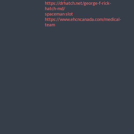
https://drhatch.net/george-f-rick-
hatch-md/
spaceman slot
https://www.ehcncanada.com/medical-
team