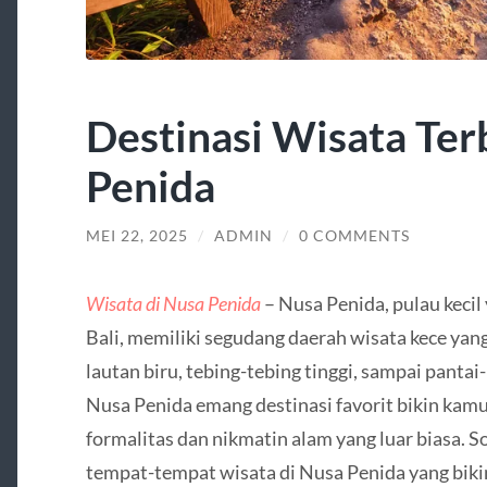
Destinasi Wisata Ter
Penida
MEI 22, 2025
/
ADMIN
/
0 COMMENTS
Wisata di Nusa Penida
– Nusa Penida, pulau kecil
Bali, memiliki segudang daerah wisata kece yan
lautan biru, tebing-tebing tinggi, sampai pantai-
Nusa Penida emang destinasi favorit bikin kamu
formalitas dan nikmatin alam yang luar biasa. So
tempat-tempat wisata di Nusa Penida yang bikin