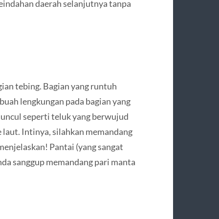
eindahan daerah selanjutnya tanpa
ian tebing. Bagian yang runtuh
buah lengkungan pada bagian yang
 muncul seperti teluk yang berwujud
 laut. Intinya, silahkan memandang
menjelaskan! Pantai (yang sangat
Anda sanggup memandang pari manta