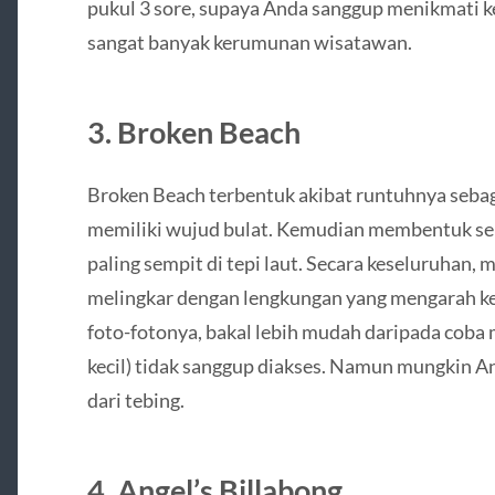
pukul 3 sore, supaya Anda sanggup menikmati k
sangat banyak kerumunan wisatawan.
3. Broken Beach
Broken Beach terbentuk akibat runtuhnya sebag
memiliki wujud bulat. Kemudian membentuk se
paling sempit di tepi laut. Secara keseluruhan,
melingkar dengan lengkungan yang mengarah ke
foto-fotonya, bakal lebih mudah daripada coba 
kecil) tidak sanggup diakses. Namun mungkin 
dari tebing.
4. Angel’s Billabong