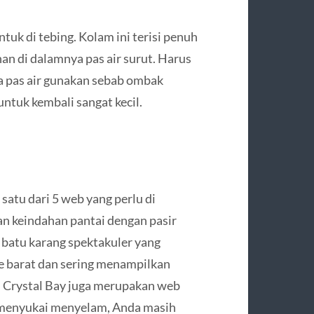
tuk di tebing. Kolam ini terisi penuh
han di dalamnya pas air surut. Harus
na pas air gunakan sebab ombak
tuk kembali sangat kecil.
atu dari 5 web yang perlu di
n keindahan pantai dengan pasir
 batu karang spektakuler yang
ke barat dan sering menampilkan
 Crystal Bay juga merupakan web
 menyukai menyelam, Anda masih