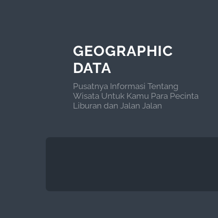
GEOGRAPHIC
DATA
Pusatnya Informasi Tentang
Wisata Untuk Kamu Para Pecinta
Liburan dan Jalan Jalan