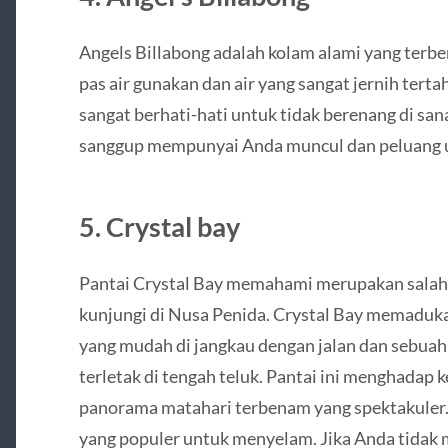
Angels Billabong adalah kolam alami yang terben
pas air gunakan dan air yang sangat jernih terta
sangat berhati-hati untuk tidak berenang di sa
sanggup mempunyai Anda muncul dan peluang un
5. Crystal bay
Pantai Crystal Bay memahami merupakan salah s
kunjungi di Nusa Penida. Crystal Bay memaduka
yang mudah di jangkau dengan jalan dan sebuah
terletak di tengah teluk. Pantai ini menghadap 
panorama matahari terbenam yang spektakuler.
yang populer untuk menyelam. Jika Anda tidak