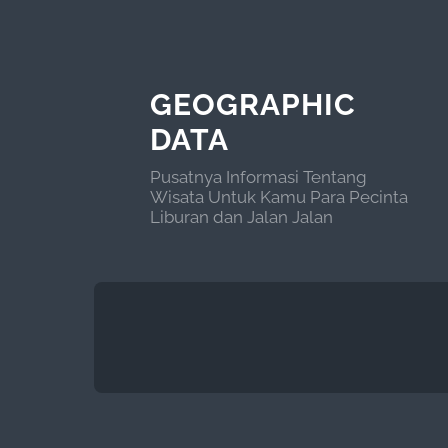
GEOGRAPHIC
DATA
Pusatnya Informasi Tentang
Wisata Untuk Kamu Para Pecinta
Liburan dan Jalan Jalan