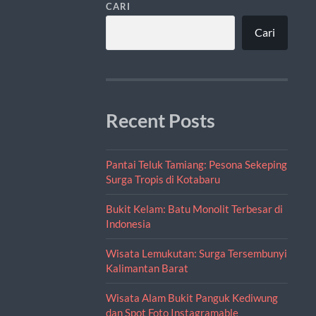
CARI
Cari
Recent Posts
Pantai Teluk Tamiang: Pesona Sekeping
Surga Tropis di Kotabaru
Bukit Kelam: Batu Monolit Terbesar di
Indonesia
Wisata Lemukutan: Surga Tersembunyi
Kalimantan Barat
Wisata Alam Bukit Panguk Kediwung
dan Spot Foto Instagramable