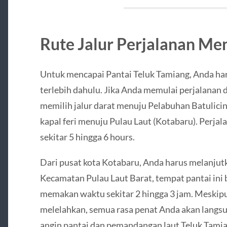
Rute Jalur Perjalanan Me
Untuk mencapai Pantai Teluk Tamiang, Anda h
terlebih dahulu. Jika Anda memulai perjalanan 
memilih jalur darat menuju Pelabuhan Batulic
kapal feri menuju Pulau Laut (Kotabaru). Perj
sekitar 5 hingga 6 hours.
Dari pusat kota Kotabaru, Anda harus melanjut
Kecamatan Pulau Laut Barat, tempat pantai ini 
memakan waktu sekitar 2 hingga 3 jam. Meskip
melelahkan, semua rasa penat Anda akan langsu
angin pantai dan pemandangan laut Teluk Tam