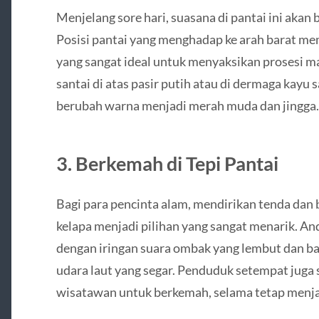
Menjelang sore hari, suasana di pantai ini akan
Posisi pantai yang menghadap ke arah barat m
yang sangat ideal untuk menyaksikan prosesi m
santai di atas pasir putih atau di dermaga kayu
berubah warna menjadi merah muda dan jingga.
3. Berkemah di Tepi Pantai
Bagi para pencinta alam, mendirikan tenda da
kelapa menjadi pilihan yang sangat menarik. An
dengan iringan suara ombak yang lembut dan b
udara laut yang segar. Penduduk setempat juga
wisatawan untuk berkemah, selama tetap menjag