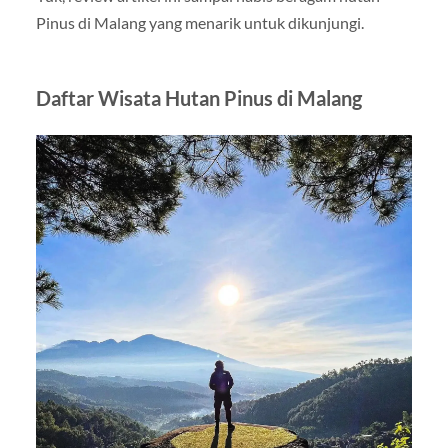
Pinus di Malang yang menarik untuk dikunjungi.
Daftar Wisata Hutan Pinus di Malang