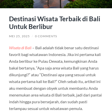
Destinasi Wisata Terbaik di Bali
Untuk Berlibur
MEI 25, 2025
/
0 COMMENTS
Wisata di Bali
– Bali adalah tidak benar satu destinasi
favorit bagi wisatawan Indonesia. Jika ini pertama kali
Anda berlibur ke Pulau Dewata, kemungkinan Anda
bakal bertanya, “Apa saja area wisata Bali yang harus
dikunjungi?” atau “Destinasi apa yang sesuai untuk
wisata pertama kali ke Bali?” Oleh sebab itu, artikel ini
aku membuat dengan obyek untuk membantu Anda
menemukan area wisata di Bali terbaik, jadi dari pantai
indah hingga pura bersejarah, dan sudah pasti
terlampau sesuai untuk wisatawan pemula.