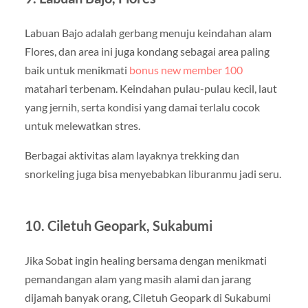
Labuan Bajo adalah gerbang menuju keindahan alam
Flores, dan area ini juga kondang sebagai area paling
baik untuk menikmati
bonus new member 100
matahari terbenam. Keindahan pulau-pulau kecil, laut
yang jernih, serta kondisi yang damai terlalu cocok
untuk melewatkan stres.
Berbagai aktivitas alam layaknya trekking dan
snorkeling juga bisa menyebabkan liburanmu jadi seru.
10. Ciletuh Geopark, Sukabumi
Jika Sobat ingin healing bersama dengan menikmati
pemandangan alam yang masih alami dan jarang
dijamah banyak orang, Ciletuh Geopark di Sukabumi