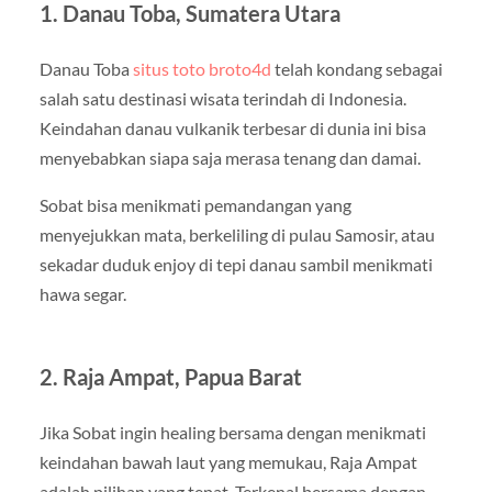
1. Danau Toba, Sumatera Utara
Danau Toba
situs toto broto4d
telah kondang sebagai
salah satu destinasi wisata terindah di Indonesia.
Keindahan danau vulkanik terbesar di dunia ini bisa
menyebabkan siapa saja merasa tenang dan damai.
Sobat bisa menikmati pemandangan yang
menyejukkan mata, berkeliling di pulau Samosir, atau
sekadar duduk enjoy di tepi danau sambil menikmati
hawa segar.
2. Raja Ampat, Papua Barat
Jika Sobat ingin healing bersama dengan menikmati
keindahan bawah laut yang memukau, Raja Ampat
adalah pilihan yang tepat. Terkenal bersama dengan