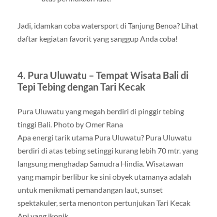
Jadi, idamkan coba watersport di Tanjung Benoa? Lihat
daftar kegiatan favorit yang sanggup Anda coba!
4. Pura Uluwatu – Tempat Wisata Bali di
Tepi Tebing dengan Tari Kecak
Pura Uluwatu yang megah berdiri di pinggir tebing
tinggi Bali. Photo by Omer Rana
Apa energi tarik utama Pura Uluwatu? Pura Uluwatu
berdiri di atas tebing setinggi kurang lebih 70 mtr. yang
langsung menghadap Samudra Hindia. Wisatawan
yang mampir berlibur ke sini obyek utamanya adalah
untuk menikmati pemandangan laut, sunset
spektakuler, serta menonton pertunjukan Tari Kecak
Api yang ikonik.