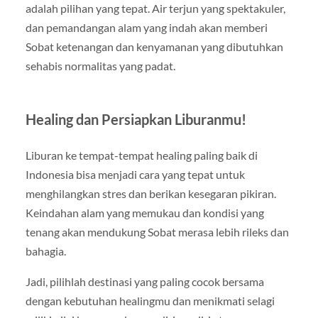
adalah pilihan yang tepat. Air terjun yang spektakuler,
dan pemandangan alam yang indah akan memberi
Sobat ketenangan dan kenyamanan yang dibutuhkan
sehabis normalitas yang padat.
Healing dan Persiapkan Liburanmu!
Liburan ke tempat-tempat healing paling baik di
Indonesia bisa menjadi cara yang tepat untuk
menghilangkan stres dan berikan kesegaran pikiran.
Keindahan alam yang memukau dan kondisi yang
tenang akan mendukung Sobat merasa lebih rileks dan
bahagia.
Jadi, pilihlah destinasi yang paling cocok bersama
dengan kebutuhan healingmu dan menikmati selagi