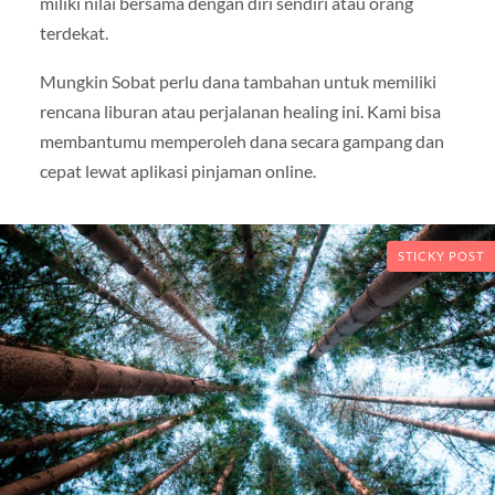
miliki nilai bersama dengan diri sendiri atau orang
terdekat.
Mungkin Sobat perlu dana tambahan untuk memiliki
rencana liburan atau perjalanan healing ini. Kami bisa
membantumu memperoleh dana secara gampang dan
cepat lewat aplikasi pinjaman online.
STICKY POST