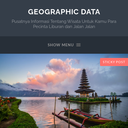
GEOGRAPHIC DATA
Pusatnya Informasi Tentang Wisata Untuk Kamu Para
Pecinta Liburan dan Jalan Jalan
SHOW MENU
STICKY POST