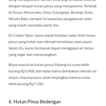
dengan tempat hutan pinus yang mempesona. Terletak
di Dusun Wonoreko, Desa Tulungrejo, Bumiaji, Kota
Wisata Batu, tempat ini tawarkan pengalaman alam
yang masih memadai alami, lho.
Di Coban Talun, kamu dapat berjalan-jalan lihat hutan
pinus yang indah dan nikmati keindahan alam alami.
Selain itu, kamu termasuk dapat menggapai air terjun
yang segar dan menenangkan.
Biaya masuk ke hutan pinus Malang ini cuma lebih
kurang Rp5.000, dan kalau kamu dambakan nikmati air
terjun, biayanya pun amat terjangkau karena cuma
lebih kurang Rp7.500.
6. Hutan Pinus Bedengan