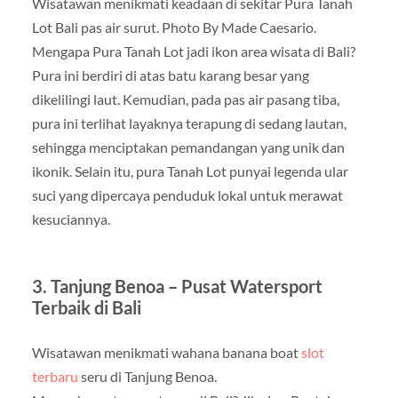
Wisatawan menikmati keadaan di sekitar Pura Tanah
Lot Bali pas air surut. Photo By Made Caesario.
Mengapa Pura Tanah Lot jadi ikon area wisata di Bali?
Pura ini berdiri di atas batu karang besar yang
dikelilingi laut. Kemudian, pada pas air pasang tiba,
pura ini terlihat layaknya terapung di sedang lautan,
sehingga menciptakan pemandangan yang unik dan
ikonik. Selain itu, pura Tanah Lot punyai legenda ular
suci yang dipercaya penduduk lokal untuk merawat
kesuciannya.
3. Tanjung Benoa – Pusat Watersport
Terbaik di Bali
Wisatawan menikmati wahana banana boat
slot
terbaru
seru di Tanjung Benoa.