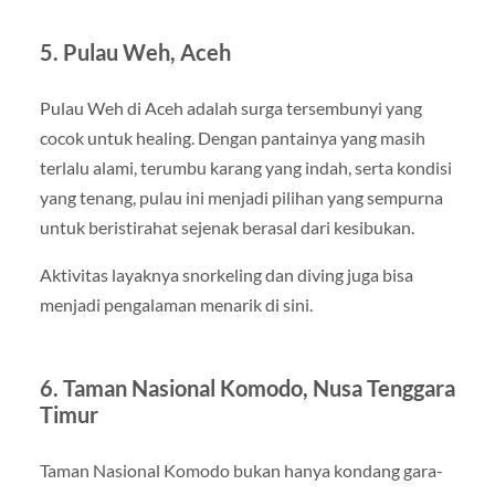
5. Pulau Weh, Aceh
Pulau Weh di Aceh adalah surga tersembunyi yang
cocok untuk healing. Dengan pantainya yang masih
terlalu alami, terumbu karang yang indah, serta kondisi
yang tenang, pulau ini menjadi pilihan yang sempurna
untuk beristirahat sejenak berasal dari kesibukan.
Aktivitas layaknya snorkeling dan diving juga bisa
menjadi pengalaman menarik di sini.
6. Taman Nasional Komodo, Nusa Tenggara
Timur
Taman Nasional Komodo bukan hanya kondang gara-