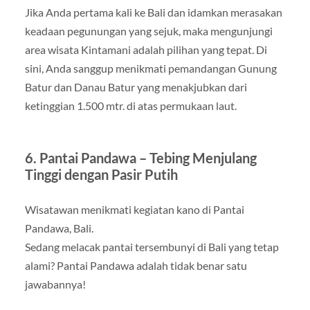
Jika Anda pertama kali ke Bali dan idamkan merasakan
keadaan pegunungan yang sejuk, maka mengunjungi
area wisata Kintamani adalah pilihan yang tepat. Di
sini, Anda sanggup menikmati pemandangan Gunung
Batur dan Danau Batur yang menakjubkan dari
ketinggian 1.500 mtr. di atas permukaan laut.
6. Pantai Pandawa – Tebing Menjulang
Tinggi dengan Pasir Putih
Wisatawan menikmati kegiatan kano di Pantai
Pandawa, Bali.
Sedang melacak pantai tersembunyi di Bali yang tetap
alami? Pantai Pandawa adalah tidak benar satu
jawabannya!