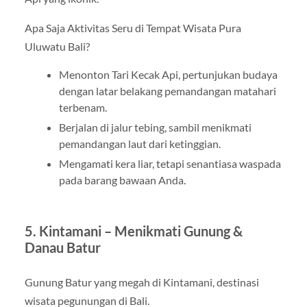
Apa Saja Aktivitas Seru di Tempat Wisata Pura
Uluwatu Bali?
Menonton Tari Kecak Api, pertunjukan budaya
dengan latar belakang pemandangan matahari
terbenam.
Berjalan di jalur tebing, sambil menikmati
pemandangan laut dari ketinggian.
Mengamati kera liar, tetapi senantiasa waspada
pada barang bawaan Anda.
5. Kintamani – Menikmati Gunung &
Danau Batur
Gunung Batur yang megah di Kintamani, destinasi
wisata pegunungan di Bali.