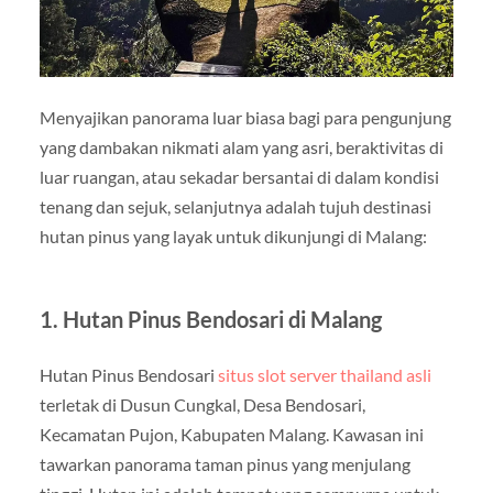
Menyajikan panorama luar biasa bagi para pengunjung
yang dambakan nikmati alam yang asri, beraktivitas di
luar ruangan, atau sekadar bersantai di dalam kondisi
tenang dan sejuk, selanjutnya adalah tujuh destinasi
hutan pinus yang layak untuk dikunjungi di Malang:
1. Hutan Pinus Bendosari di Malang
Hutan Pinus Bendosari
situs slot server thailand asli
terletak di Dusun Cungkal, Desa Bendosari,
Kecamatan Pujon, Kabupaten Malang. Kawasan ini
tawarkan panorama taman pinus yang menjulang